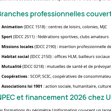
Branches professionnelles couver
→
Animation
(IDCC 1518) : centres de loisirs, colonies, MJC
→
Sport
(IDCC 2511) : fédérations sportives, clubs amateurs
→
Missions locales
(IDCC 2190) : insertion professionnelle d
→
Habitat social
(IDCC 2150) : offices HLM, bailleurs sociaux
→
Mutualité
(IDCC 0218) : mutuelles de santé et de prévoya
→
Coopératives
: SCOP, SCIC, coopératives de consommateu
→
Associations loi 1901
: action sociale, humanitaire, culture
NPEC et financement 2026 chez U
es formations du périmètre Uniformation couvrent un large s