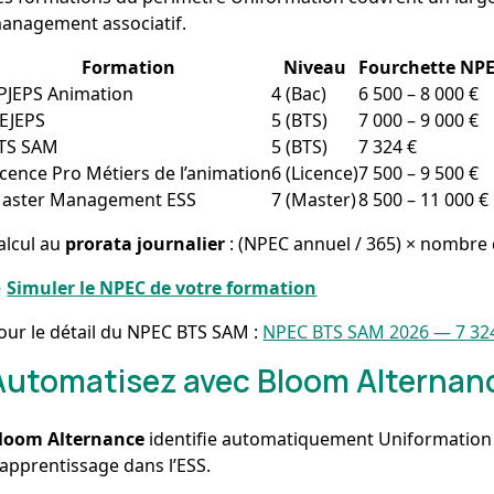
anagement associatif.
Formation
Niveau
Fourchette NP
PJEPS Animation
4 (Bac)
6 500 – 8 000 €
EJEPS
5 (BTS)
7 000 – 9 000 €
TS SAM
5 (BTS)
7 324 €
icence Pro Métiers de l’animation
6 (Licence)
7 500 – 9 500 €
aster Management ESS
7 (Master)
8 500 – 11 000 €
alcul au
prorata journalier
: (NPEC annuel / 365) × nombre 
→
Simuler le NPEC de votre formation
our le détail du NPEC BTS SAM :
NPEC BTS SAM 2026 — 7 32
Automatisez avec Bloom Alternan
loom Alternance
identifie automatiquement Uniformation v
’apprentissage dans l’ESS.