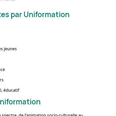
tes par Uniformation
es jeunes
nce
rs
l, éducatif
niformation
pectre, de l’animation socio-culturelle au