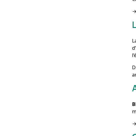
L
d
l
D
a
B
m