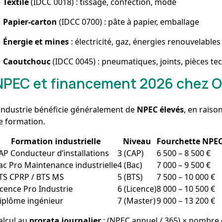
→
Textile
(IDCC 0018) : tissage, confection, mode
→
Papier-carton
(IDCC 0700) : pâte à papier, emballage
→
Énergie et mines
: électricité, gaz, énergies renouvelables
→
Caoutchouc
(IDCC 0045) : pneumatiques, joints, pièces te
NPEC et financement 2026 chez O
’industrie bénéficie généralement de
NPEC élevés
, en rais
e formation.
Formation industrielle
Niveau
Fourchette NPE
AP Conducteur d’installations
3 (CAP)
6 500 – 8 500 €
ac Pro Maintenance industrielle
4 (Bac)
7 000 – 9 500 €
TS CPRP / BTS MS
5 (BTS)
7 500 – 10 000 €
icence Pro Industrie
6 (Licence)
8 000 – 10 500 €
iplôme ingénieur
7 (Master)
9 000 – 13 200 €
alcul au
prorata journalier
: (NPEC annuel / 365) × nombre 