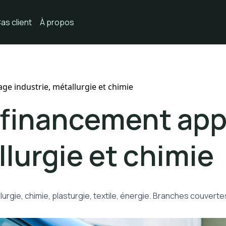
as client
À propos
ge industrie, métallurgie et chimie
 financement ap
llurgie et chimie
rgie, chimie, plasturgie, textile, énergie. Branches couver