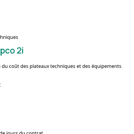
chniques
pco 2i
on du coût des plateaux techniques et des équipements
C
de jours du contrat.