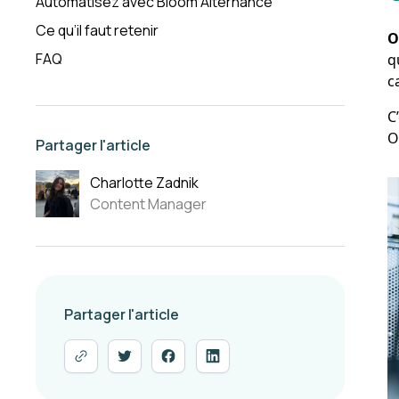
Automatisez avec Bloom Alternance
Ce qu’il faut retenir
O
FAQ
q
c
C
O
Partager l'article
Charlotte Zadnik
Content Manager
Partager l'article