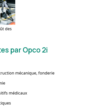
oût des
es par Opco 2i
truction mécanique, fonderie
mie
sitifs médicaux
tiques