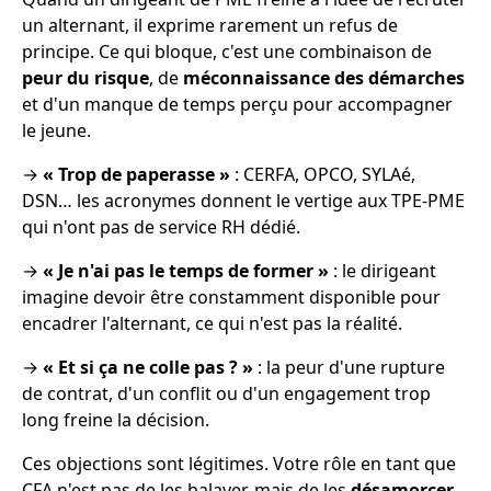
un alternant, il exprime rarement un refus de
principe. Ce qui bloque, c'est une combinaison de
peur du risque
, de
méconnaissance des démarches
et d'un manque de temps perçu pour accompagner
le jeune.
→
« Trop de paperasse »
: CERFA, OPCO, SYLAé,
DSN… les acronymes donnent le vertige aux TPE-PME
qui n'ont pas de service RH dédié.
→
« Je n'ai pas le temps de former »
: le dirigeant
imagine devoir être constamment disponible pour
encadrer l'alternant, ce qui n'est pas la réalité.
→
« Et si ça ne colle pas ? »
: la peur d'une rupture
de contrat, d'un conflit ou d'un engagement trop
long freine la décision.
Ces objections sont légitimes. Votre rôle en tant que
CFA n'est pas de les balayer, mais de les
désamorcer