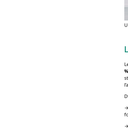
U
L
%
s
l
D
f