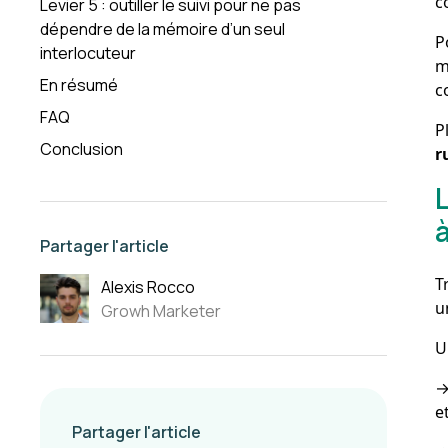
c
Levier 5 : outiller le suivi pour ne pas
dépendre de la mémoire d’un seul
P
interlocuteur
m
En résumé
c
FAQ
P
Conclusion
r
à
Partager l'article
T
Alexis Rocco
u
Growh Marketer
U
e
Partager l'article