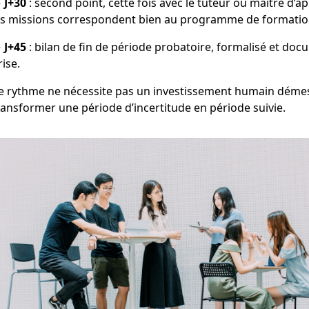
→
J+30
: second point, cette fois avec le tuteur ou maître d’a
es missions correspondent bien au programme de formatio
→
J+45
: bilan de fin de période probatoire, formalisé et docu
rise.
e rythme ne nécessite pas un investissement humain démesur
ransformer une période d’incertitude en période suivie.