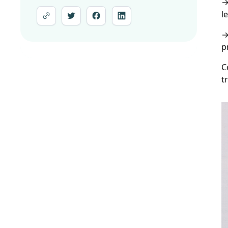
l
p
C
t