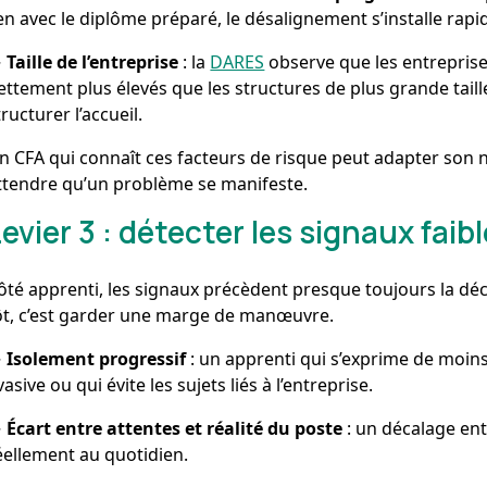
ien avec le diplôme préparé, le désalignement s’installe rap
→
Taille de l’entreprise
: la
DARES
observe que les entreprise
ettement plus élevés que les structures de plus grande tai
tructurer l’accueil.
n CFA qui connaît ces facteurs de risque peut adapter son n
ttendre qu’un problème se manifeste.
Levier 3 : détecter les signaux faib
ôté apprenti, les signaux précèdent presque toujours la déc
ôt, c’est garder une marge de manœuvre.
→
Isolement progressif
: un apprenti qui s’exprime de moin
vasive ou qui évite les sujets liés à l’entreprise.
→
Écart entre attentes et réalité du poste
: un décalage entr
éellement au quotidien.