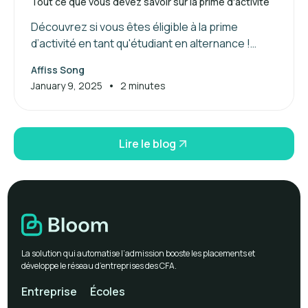
Tout ce que vous devez savoir sur la prime d'activité
Découvrez si vous êtes éligible à la prime
d’activité en tant qu'étudiant en alternance !
Maximisez vos aides financières dès maintenant.
Affiss Song
•
January 9, 2025
2 minutes
Lire le blog
La solution qui automatise l’admission booste les placements et
développe le réseau d’entreprises des CFA.
Entreprise
Écoles