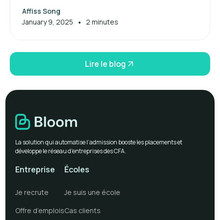
Maximisez vos aides financières dès maintenant.
Affiss Song
•
January 9, 2025
2 minutes
Lire le blog
La solution qui automatise l’admission booste les placements et
développe le réseau d’entreprises des CFA.
Entreprise
Écoles
Je recrute
Je suis une école
Offre d’emplois
Cas clients