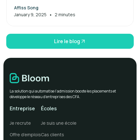
Maximisez vos aides financières dès maintenant.
Affiss Song
•
January 9, 2025
2 minutes
Lire le blog
La solution qui automatise l’admission booste les placements et
développe le réseau d’entreprises des CFA.
Entreprise
Écoles
Je recrute
Je suis une école
Offre d’emplois
Cas clients